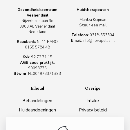
Gezondheidscentrum
Huidtherapeuten
Veenendaal
Maritza Keijman
Nijverheidslaan 3d
Stuur een mail
3903 AL Veenendaal
Nederland
Telefoon
:
0318-553304
Email:
info@novapellis.nl
Rabobank:
NL11 RABO
0155 5784 48
Kvk:
92 72 71 15
AGB code praktijk:
90093776
Btw nr:
NL004973371B93
Inhoud
Overige
Behandelingen
Intake
Huidaandoeningen
Privacy beleid
Webshop
Algemene voorwaarden
Tarieven