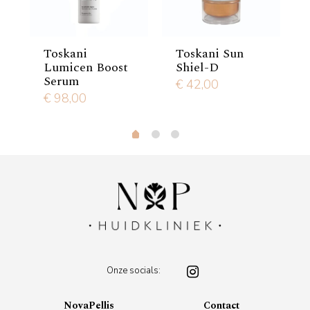
Toskani
Toskani Sun
Lumicen Boost
Shiel-D
Serum
€
42,00
urrent
€
98,00
rice
 95,00.
Onze socials:
NovaPellis
Contact