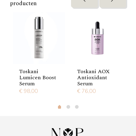
producten
Toskani
Toskani AOX
Lumicen Boost
Antioxidant
Serum
Serum
€
98,00
€
76,00