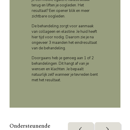
terug en liften je oogleden. Het
resultaat? Een opener blik en meer
zichtbare oogleden.
De behandeling zorgt voor aanmaak
van collageen en elastine. Je huid heeft
hier tijd voor nodig. Daarom zie je na
ongeveer 3 maanden het eindresultaat
van de behandeling.
Doorgaans heb je genoeg aan 1 of 2
behandelingen. Dit hangt af van je
wensen en klachten. Je bepaalt
natuurlijk zelf wanneer je tevreden bent
met het resultaat.
Ondersteunende