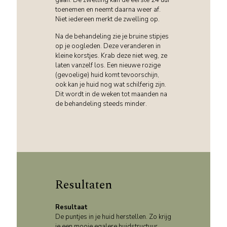
gaan. De zwelling kan de eerste 24 uur
toenemen en neemt daarna weer af.
Niet iedereen merkt de zwelling op.
Na de behandeling zie je bruine stipjes
op je oogleden. Deze veranderen in
kleine korstjes. Krab deze niet weg, ze
laten vanzelf los. Een nieuwe rozige
(gevoelige) huid komt tevoorschijn,
ook kan je huid nog wat schilferig zijn.
Dit wordt in de weken tot maanden na
de behandeling steeds minder.
Resultaten
Resultaat
De puntjes in je huid herstellen. Zo krijg
je een mooie egalere huidstructuur