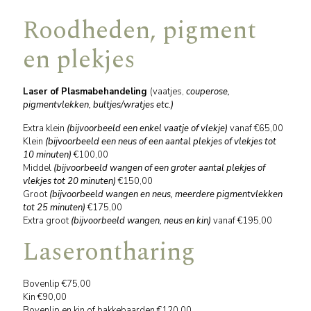
Roodheden, pigment
en plekjes
Laser of Plasmabehandeling
(vaatjes,
couperose,
pigmentvlekken, bultjes/wratjes etc.)
Extra klein
(bijvoorbeeld een enkel vaatje of vlekje)
vanaf €65,00
Klein
(bijvoorbeeld een neus of een aantal plekjes of vlekjes tot
10 minuten)
€100,00
Middel
(bijvoorbeeld wangen of een groter aantal plekjes of
vlekjes tot 20 minuten)
€150,00
Groot
(bijvoorbeeld wangen en neus, meerdere pigmentvlekken
tot 25 minuten)
€175,00
Extra groot
(bijvoorbeeld wangen, neus en kin)
vanaf €195,00
Laserontharing
Bovenlip €75,00
Kin €90,00
Bovenlip en kin of bakkebaarden €120,00