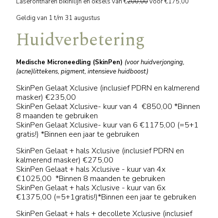
Laserontharen bikinilijn en oksels
van €
200,00
voor €175,00
Geldig van 1 t/m 31 augustus
Huidverbetering
Medische Microneedling (SkinPen)
(voor huidverjonging,
(acne)littekens, pigment, intensieve huidboost)
SkinPen Gelaat Xclusive (inclusief PDRN en kalmerend
masker) €235,00
SkinPen Gelaat Xclusive- kuur van 4 €850,00
*Binnen
8 maanden te gebruiken
SkinPen Gelaat Xclusive- kuur van 6 €1175,00 (=5+1
gratis!) *Binnen een jaar te gebruiken
SkinPen Gelaat + hals
Xclusive
(inclusief PDRN en
kalmerend masker) €275,00
SkinPen Gelaat + hals
Xclusive
- kuur van 4x
€1025,00
*Binnen 8 maanden te gebruiken
SkinPen Gelaat + hals
Xclusive
- kuur van 6x
€1375,00 (=5+1gratis!)
*Binnen een jaar te gebruiken
SkinPen Gelaat + hals + decollete
Xclusive
(inclusief