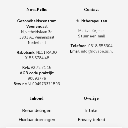
NovaPellis
Contact
Gezondheidscentrum
Huidtherapeuten
Veenendaal
Maritza Keijman
Nijverheidslaan 3d
Stuur een mail
3903 AL Veenendaal
Nederland
Telefoon
:
0318-553304
Email:
info@novapellis.nl
Rabobank:
NL11 RABO
0155 5784 48
Kvk:
92 72 71 15
AGB code praktijk:
90093776
Btw nr:
NL004973371B93
Inhoud
Overige
Behandelingen
Intake
Huidaandoeningen
Privacy beleid