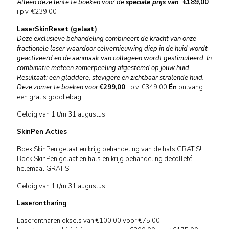
Alleen deze lente te boeken voor de
speciale prijs van
€189,00
i.p.v. €239,00
LaserSkinReset (gelaat)
Deze exclusieve behandeling combineert de kracht van onze
fractionele laser waardoor celvernieuwing diep in de huid wordt
geactiveerd en de aanmaak van collageen wordt gestimuleerd. In
combinatie meteen zomerpeeling afgestemd op jouw huid.
Resultaat: een gladdere, stevigere en zichtbaar stralende huid.
Deze zomer
te boeken voor
€299,00
i.p.v. €349,00
Én
ontvang
een gratis goodiebag!
Geldig van 1 t/m 31 augustus
SkinPen Acties
Boek SkinPen gelaat en krijg behandeling van de hals GRATIS!
Boek SkinPen gelaat en hals en krijg behandeling decolleté
helemaal GRATIS!
Geldig van 1 t/m 31 augustus
Laserontharing
Laserontharen oksels
van €
100,00
voor €75,00