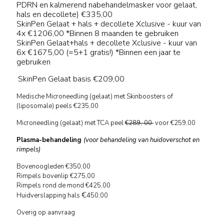
PDRN en kalmerend nabehandelmasker voor gelaat,
hals en decollete) €335,00
SkinPen Gelaat + hals + decollete
Xclusive
- kuur van
4x €1206,00
*Binnen 8 maanden te gebruiken
SkinPen Gelaat+hals + decollete
Xclusive
- kuur van
6x €1675,00 (=5+1 gratis!)
*Binnen een jaar te
gebruiken
SkinPen Gelaat basis
€209,00
Medische Microneedling (gelaat) met Skinboosters of
(liposomale) peels €235,00
Microneedling (gelaat) met TCA peel
€
289,-00
voor €259,00
Plasma-behandeling
(voor behandeling van huidoverschot en
rimpels)
Bovenoogleden €350,00
Rimpels bovenlip €275,00
Rimpels rond de mond €425,00
€
Huidverslapping hals
450,00
Overig op aanvraag