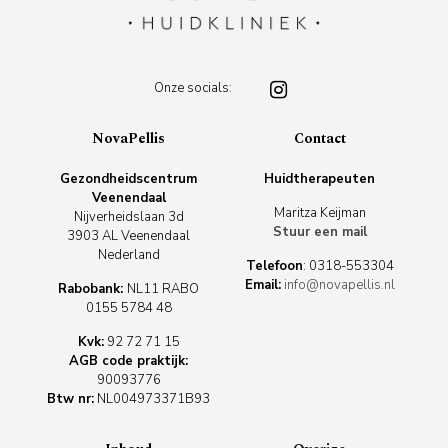
Onze socials:
NovaPellis
Contact
Gezondheidscentrum
Huidtherapeuten
Veenendaal
Maritza Keijman
Nijverheidslaan 3d
Stuur een mail
3903 AL Veenendaal
Nederland
Telefoon
:
0318-553304
Email:
info@novapellis.nl
Rabobank:
NL11 RABO
0155 5784 48
Kvk:
92 72 71 15
AGB code praktijk:
90093776
Btw nr:
NL004973371B93