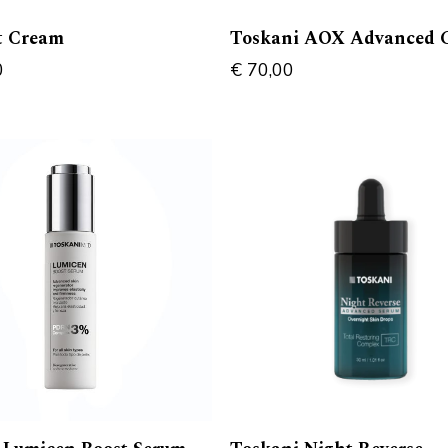
t Cream
Toskani AOX Advanced 
0
€
70,00