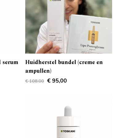
d serum
Huidherstel bundel (creme en
ampullen)
Original
Current
€
95,00
€
108,00
price
price
was:
is:
€ 108,00.
€ 95,00.