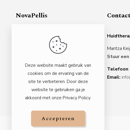
NovaPellis
Contac
Gezondheidscentrum Veenendaal
Huidther
Nijverheidslaan 3d
Maritza Ke
3903 AL Veenendaal
Stuur een
Nederland
Deze website maakt gebruik van
Telefoon
Rabobank:
NL11 RABO 0155 5784 48
cookies om de ervaring van de
Email:
info
site te verbeteren. Door deze
Kvk:
92 72 71 15
website te gebruiken ga je
AGB code praktijk:
90093776
akkoord met onze
Privacy Policy
.
Btw nr:
NL004973371B93
Accepteren