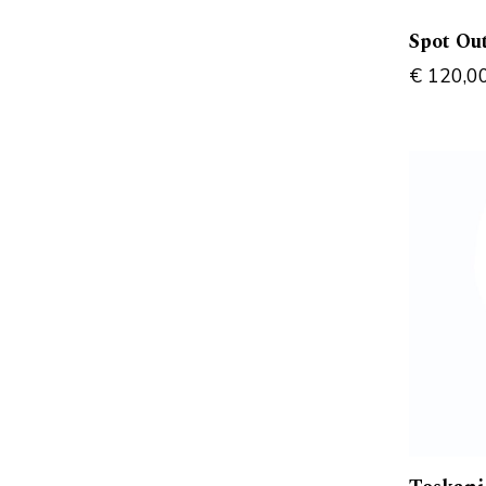
Spot Ou
€
120,0