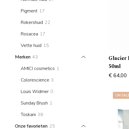
products
17
Pigment
17
products
22
Rokershuid
22
products
17
Rosacea
17
products
15
Vette huid
15
products
43
Merken
43
Glacier
products
50ml
1
AMICI cosmetics
1
€
64,00
product
3
Colorescience
3
products
0
Louis Widmer
0
ON SAL
products
1
Sunday Brush
1
product
38
Toskani
38
products
25
Onze favorieten
25