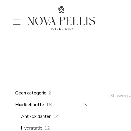
2
Geen categorie
2
Showing a
products
18
Huidbehoefte
18
products
14
Anti-oxidanten
14
products
12
Hydratatie
12