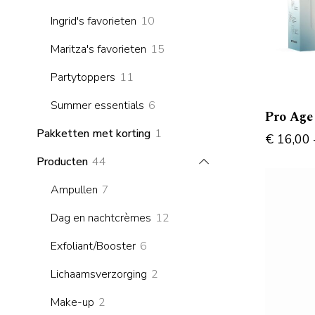
products
10
Ingrid's favorieten
10
products
15
Maritza's favorieten
15
products
11
Partytoppers
11
products
6
Summer essentials
6
Pro Age
products
1
Pakketten met korting
1
€
16,00
product
44
Producten
44
products
7
Ampullen
7
products
12
Dag en nachtcrèmes
12
products
6
Exfoliant/Booster
6
products
2
Lichaamsverzorging
2
products
2
Make-up
2