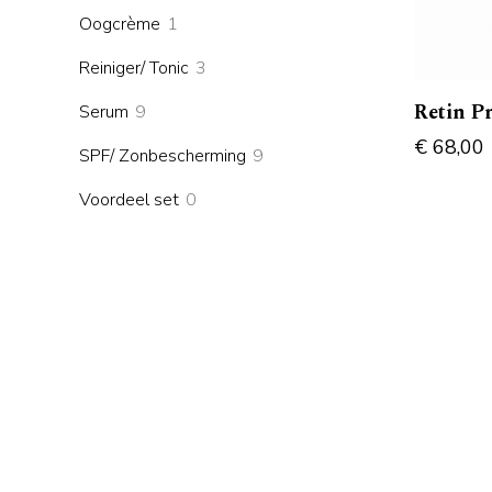
products
1
Oogcrème
1
product
3
Reiniger/ Tonic
3
products
Retin P
9
Serum
9
products
€
68,00
9
SPF/ Zonbescherming
9
products
0
Voordeel set
0
products