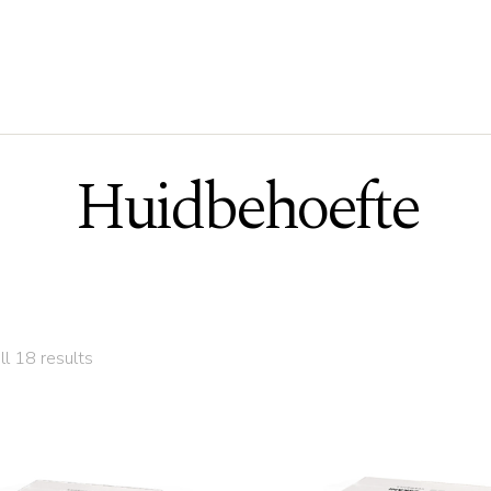
Huidbehoefte
ll 18 results