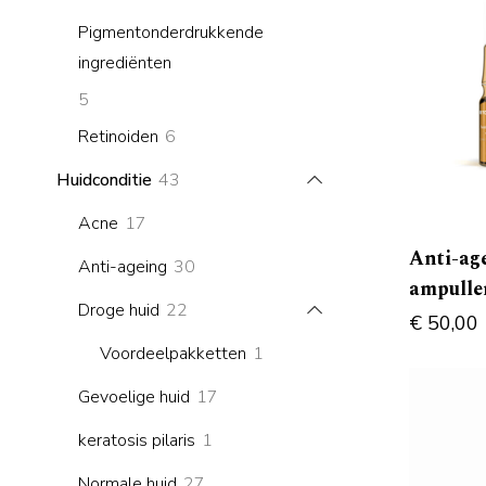
products
Pigmentonderdrukkende
ingrediënten
5
5
products
6
Retinoiden
6
products
43
Huidconditie
43
products
17
Acne
17
products
Anti-ag
30
Anti-ageing
30
ampulle
products
22
Droge huid
22
€
50,00
products
1
Voordeelpakketten
1
product
17
Gevoelige huid
17
products
1
keratosis pilaris
1
product
27
Normale huid
27