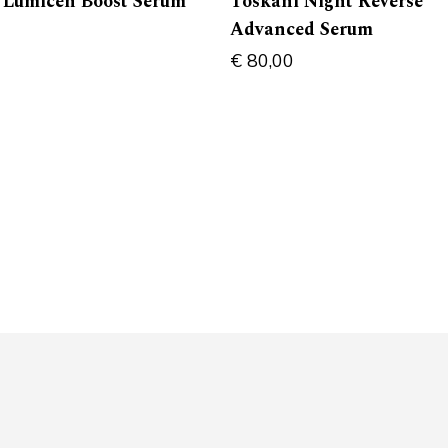
 Lumicen Boost Serum
Toskani Night Reverse
Advanced Serum
€
80,00