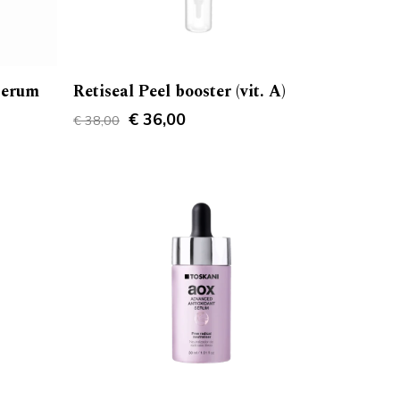
serum
Retiseal Peel booster (vit. A)
Original
Current
€
36,00
€
38,00
price
price
was:
is:
€ 38,00.
€ 36,00.