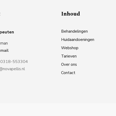
t
Inhoud
Behandelingen
apeuten
Huidaandoeningen
ijman
Webshop
 mail
Tarieven
:
0318-553304
Over ons
@novapellis.nl
Contact