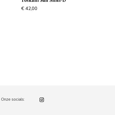
Toskani Sun Shiel-D
€
42,00
Onze socials: