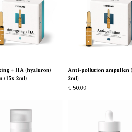
eing + HA (hyaluron)
Anti-pollution ampullen 
n (15x 2ml)
2ml)
€
50,00