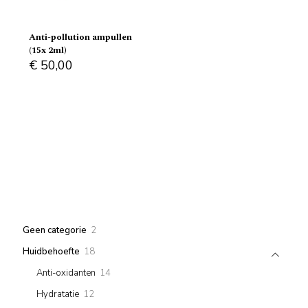
Anti-pollution ampullen
(15x 2ml)
€
50,00
2
Geen categorie
2
products
18
Huidbehoefte
18
products
14
Anti-oxidanten
14
products
12
Hydratatie
12
products