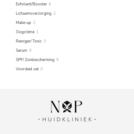
products
6
Exfoliant/Booster
6
products
2
Lichaamsverzorging
2
products
2
Make-up
2
products
1
Oogcrème
1
product
3
Reiniger/ Tonic
3
products
9
Serum
9
products
9
SPF/ Zonbescherming
9
products
0
Voordeel set
0
products