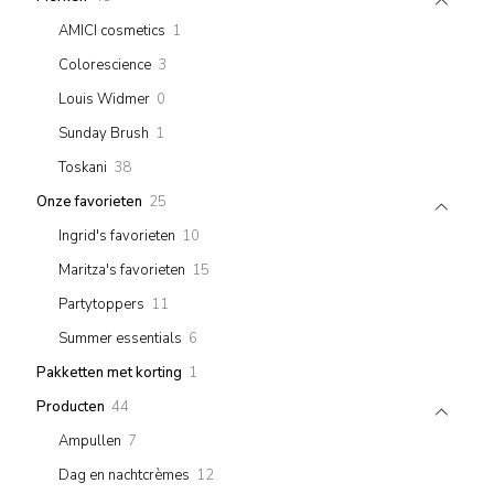
products
1
AMICI cosmetics
1
product
3
Colorescience
3
products
0
Louis Widmer
0
products
1
Sunday Brush
1
product
38
Toskani
38
products
25
Onze favorieten
25
products
10
Ingrid's favorieten
10
products
15
Maritza's favorieten
15
products
11
Partytoppers
11
products
6
Summer essentials
6
products
1
Pakketten met korting
1
product
44
Producten
44
products
7
Ampullen
7
products
12
Dag en nachtcrèmes
12