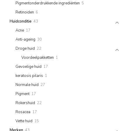
5
Pigmentonderdrukkende ingrediënten
5
products
6
Retinoiden
6
products
43
Huidconditie
43
products
17
Acne
17
products
30
Anti-ageing
30
products
22
Droge huid
22
products
1
Voordeelpakketten
1
product
17
Gevoelige huid
17
products
1
keratosis pilaris
1
product
27
Normale huid
27
products
17
Pigment
17
products
22
Rokershuid
22
products
17
Rosacea
17
products
15
Vette huid
15
products
43
Merken
43