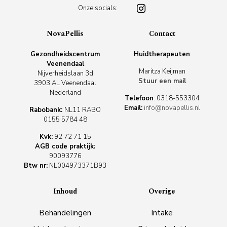
Onze socials:
NovaPellis
Contact
Gezondheidscentrum
Huidtherapeuten
Veenendaal
Maritza Keijman
Nijverheidslaan 3d
Stuur een mail
3903 AL Veenendaal
Nederland
Telefoon
:
0318-553304
Email:
info@novapellis.nl
Rabobank:
NL11 RABO
0155 5784 48
Kvk:
92 72 71 15
AGB code praktijk:
90093776
Btw nr:
NL004973371B93
Inhoud
Overige
Behandelingen
Intake