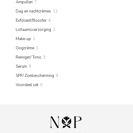
7
Ampullen
7
products
12
Dag en nachtcrèmes
12
products
6
Exfoliant/Booster
6
products
2
Lichaamsverzorging
2
products
2
Make-up
2
products
1
Oogcrème
1
product
3
Reiniger/ Tonic
3
products
9
Serum
9
products
9
SPF/ Zonbescherming
9
products
0
Voordeel set
0
products