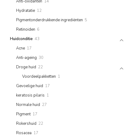
14
Anti-oxidanten
14
products
12
Hydratatie
12
products
5
Pigmentonderdrukkende ingrediënten
5
products
6
Retinoiden
6
products
43
Huidconditie
43
products
17
Acne
17
products
30
Anti-ageing
30
products
22
Droge huid
22
products
1
Voordeelpakketten
1
product
17
Gevoelige huid
17
products
1
keratosis pilaris
1
product
27
Normale huid
27
products
17
Pigment
17
products
22
Rokershuid
22
products
17
Rosacea
17