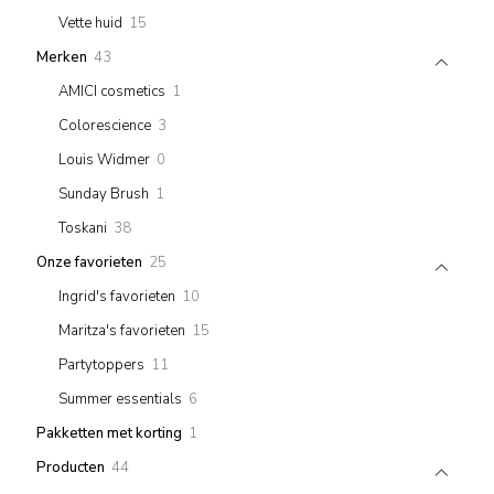
products
15
Vette huid
15
products
43
Merken
43
products
1
AMICI cosmetics
1
product
3
Colorescience
3
products
0
Louis Widmer
0
products
1
Sunday Brush
1
product
38
Toskani
38
products
25
Onze favorieten
25
products
10
Ingrid's favorieten
10
products
15
Maritza's favorieten
15
products
11
Partytoppers
11
products
6
Summer essentials
6
products
1
Pakketten met korting
1
product
44
Producten
44
products