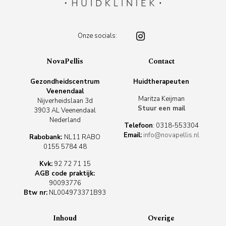
Onze socials:
NovaPellis
Contact
Gezondheidscentrum
Huidtherapeuten
Veenendaal
Maritza Keijman
Nijverheidslaan 3d
Stuur een mail
3903 AL Veenendaal
Nederland
Telefoon
:
0318-553304
Email:
info@novapellis.nl
Rabobank:
NL11 RABO
0155 5784 48
Kvk:
92 72 71 15
AGB code praktijk:
90093776
Btw nr:
NL004973371B93
Inhoud
Overige