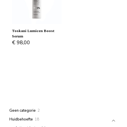
Toskani Lumicen Boost
Serum
€
98,00
2
Geen categorie
2
products
18
Huidbehoefte
18
products