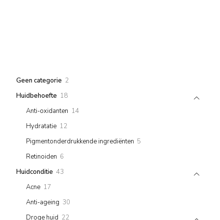
2
Geen categorie
2
products
18
Huidbehoefte
18
products
14
Anti-oxidanten
14
products
12
Hydratatie
12
products
5
Pigmentonderdrukkende ingrediënten
5
products
6
Retinoiden
6
products
43
Huidconditie
43
products
17
Acne
17
products
30
Anti-ageing
30
products
22
Droge huid
22