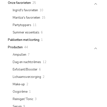
25
Onze favorieten
25
products
10
Ingrid's favorieten
10
products
15
Maritza's favorieten
15
products
11
Partytoppers
11
products
6
Summer essentials
6
products
1
Pakketten met korting
1
product
44
Producten
44
products
7
Ampullen
7
products
12
Dag en nachtcrèmes
12
products
6
Exfoliant/Booster
6
products
2
Lichaamsverzorging
2
products
2
Make-up
2
products
1
Oogcrème
1
product
3
Reiniger/ Tonic
3
products
9
Serum
9