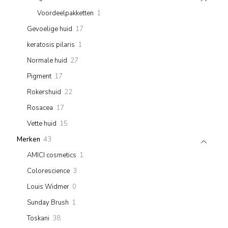
products
1
Voordeelpakketten
1
product
17
Gevoelige huid
17
products
1
keratosis pilaris
1
product
27
Normale huid
27
products
17
Pigment
17
products
22
Rokershuid
22
products
17
Rosacea
17
products
15
Vette huid
15
products
43
Merken
43
products
1
AMICI cosmetics
1
product
3
Colorescience
3
products
0
Louis Widmer
0
products
1
Sunday Brush
1
product
38
Toskani
38
products