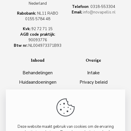
Nederland
Telefoon
:
0318-553304
Email:
info@novapellis.nl
Rabobank:
NL11 RABO
0155 5784 48
Kvk:
92 72 71 15
AGB code praktijk:
90093776
Btw nr:
NL004973371B93
Inhoud
Overige
Behandelingen
Intake
Huidaandoeningen
Privacy beleid
Webshop
Algemene voorwaarden
Tarieven
Over ons
Contact
Deze website maakt gebruik van cookies om de ervaring