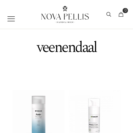
0
veenendaal