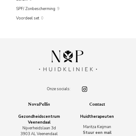
products
9
SPF/ Zonbescherming
9
products
0
Voordeel set
0
products
Onze socials:
NovaPellis
Contact
Gezondheidscentrum
Huidtherapeuten
Veenendaal
Maritza Keijman
Nijverheidslaan 3d
Stuur een mail
3903 AL Veenendaal