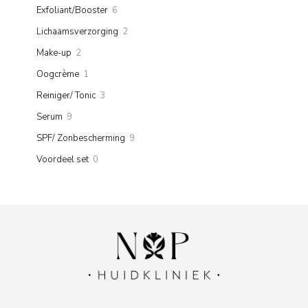
products
6
Exfoliant/Booster
6
products
2
Lichaamsverzorging
2
products
2
Make-up
2
products
1
Oogcrème
1
product
3
Reiniger/ Tonic
3
products
9
Serum
9
products
9
SPF/ Zonbescherming
9
products
0
Voordeel set
0
products