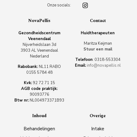
Onze socials:
NovaPellis
Contact
Gezondheidscentrum
Huidtherapeuten
Veenendaal
Maritza Keijman
Nijverheidslaan 3d
Stuur een mail
3903 AL Veenendaal
Nederland
Telefoon
:
0318-553304
Email:
info@novapellis.nl
Rabobank:
NL11 RABO
0155 5784 48
Kvk:
92 72 71 15
AGB code praktijk:
90093776
Btw nr:
NL004973371B93
Inhoud
Overige
Behandelingen
Intake