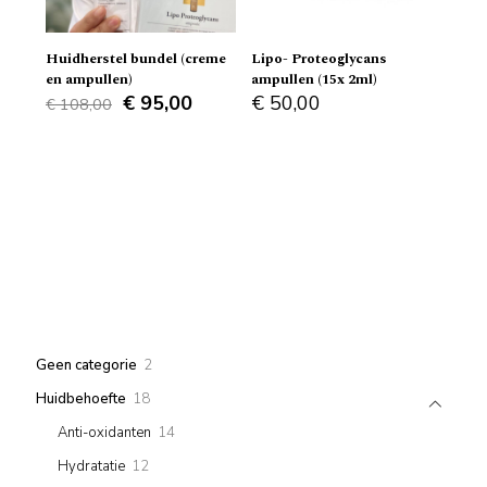
Huidherstel bundel (creme
Lipo- Proteoglycans
en ampullen)
ampullen (15x 2ml)
Original
Current
€
95,00
€
50,00
€
108,00
price
price
was:
is:
€ 108,00.
€ 95,00.
2
Geen categorie
2
products
18
Huidbehoefte
18
products
14
Anti-oxidanten
14
products
12
Hydratatie
12
products