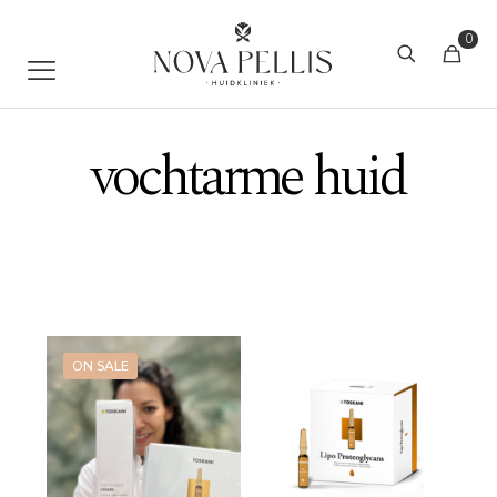
0
vochtarme huid
ON SALE