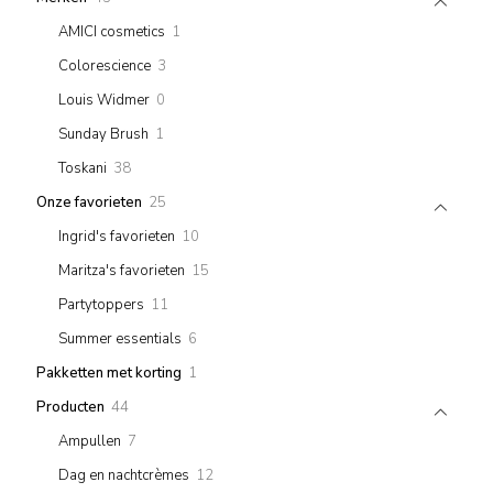
products
1
AMICI cosmetics
1
product
3
Colorescience
3
products
0
Louis Widmer
0
products
1
Sunday Brush
1
product
38
Toskani
38
products
25
Onze favorieten
25
products
10
Ingrid's favorieten
10
products
15
Maritza's favorieten
15
products
11
Partytoppers
11
products
6
Summer essentials
6
products
1
Pakketten met korting
1
product
44
Producten
44
products
7
Ampullen
7
products
12
Dag en nachtcrèmes
12