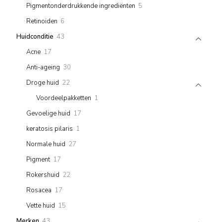
5
Pigmentonderdrukkende ingrediënten
5
products
6
Retinoiden
6
products
43
Huidconditie
43
products
17
Acne
17
products
30
Anti-ageing
30
products
22
Droge huid
22
products
1
Voordeelpakketten
1
product
17
Gevoelige huid
17
products
1
keratosis pilaris
1
product
27
Normale huid
27
products
17
Pigment
17
products
22
Rokershuid
22
products
17
Rosacea
17
products
15
Vette huid
15
products
43
Merken
43